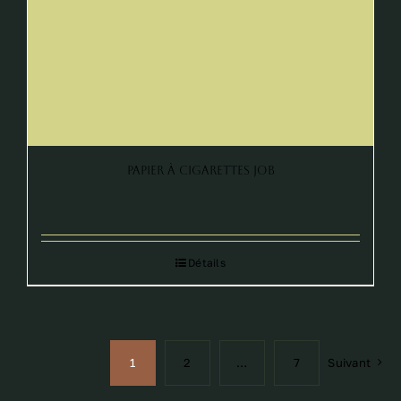
Papier à Cigarettes JOB
Détails
1
2
…
7
Suivant