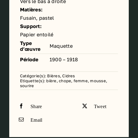
Vers le bas à droite
Matières:
Fusain, pastel
Support:
Papier entoilé
Type
Maquette
d’œuvre
Période
1900 – 1918
Catégorie(s):
Bières, Cidres
Etiquette(s):
bière
,
chope
,
femme
,
mousse
,
sourire
Share
Tweet
Email